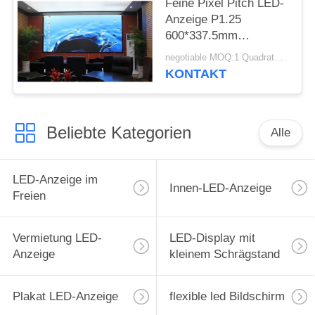
Feine Pixel Pitch LED-
Anzeige P1.25
600*337.5mm
Druckguss Aluminium
negotiable MOQ:1 Quadratmeter
Schrank Größe Für
KONTAKT
Heimkino
Beliebte Kategorien
Alle
LED-Anzeige im
Innen-LED-Anzeige
Freien
Vermietung LED-
LED-Display mit
Anzeige
kleinem Schrägstand
Plakat LED-Anzeige
flexible led Bildschirm