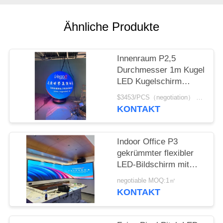
SITEMAP
Ähnliche Produkte
PRIVACY
POLICY
Innenraum P2,5
Durchmesser 1m Kugel
LED Kugelschirm
Konferenzraum
$3453/PCS（negotiation） MOQ:1 Stück
Ausstellung Kunst-
KONTAKT
Show
Indoor Office P3
gekrümmter flexibler
LED-Bildschirm mit
1/20 S-Scan-Methode
negotiable MOQ:1㎡
anpassbar
KONTAKT