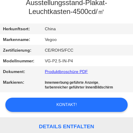
Ausstellungsstand-Plakat-
QUALITÄTSKONTROLLE
Leuchtkasten-4500cd/㎡
KONTAKT
Herkunftsort:
China
MIT
Markenname:
Vegoo
UNS
Zertifizierung:
CE/ROHS/FCC
Modellnummer:
VG-P2.5-IN-P4
NEUIGKEITEN
Dokument:
Produktbroschüre PDF
Markieren:
,
Innenwerbung geführte Anzeige
BITTE
farbenreicher geführter InnenBildschirm
UM
EIN
KONTAKT!
ANGEBOT
DETAILS ENTFALTEN