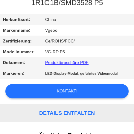
1R1G1B/SMD3528 P5
QUALITÄTSKONTROLLE
Herkunftsort:
China
KONTAKT
Markenname:
Vgeoo
MIT
Zertifizierung:
Ce/ROHS/FCC/
UNS
Modellnummer:
VG-RD P5
Dokument:
Produktbroschüre PDF
NEUIGKEITEN
Markieren:
,
LED-Display-Modul
geführtes Videomodul
BITTE
KONTAKT!
UM
EIN
DETAILS ENTFALTEN
ANGEBOT