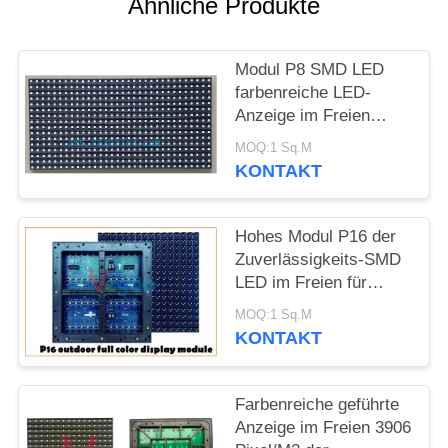
SITEMAP
Ähnliche Produkte
PRIVACY
Modul P8 SMD LED
farbenreiche LED-
POLICY
Anzeige im Freien
1R1G1B/SMD3535
MOQ:1 Sq.M
KONTAKT
Hohes Modul P16 der
Zuverlässigkeits-SMD
LED im Freien für
Regierungs-Piazzen
MOQ:1 Sq.M
KONTAKT
Farbenreiche geführte
Anzeige im Freien 3906