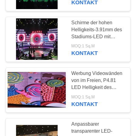
KONTAKT
Schirme der hohen
Helligkeits-3.91mm des
Stadiums-LED mit
ROHS/FCC 1000cd/㎡
MOQ:1 Sq.M
KONTAKT
Werbung Videowänden
von im Freien, P4.81
LED Helligkeit des
Schirm-Brett-1100cd/㎡
MOQ:1 Sq.M
KONTAKT
Anpassbarer
transparenter LED-