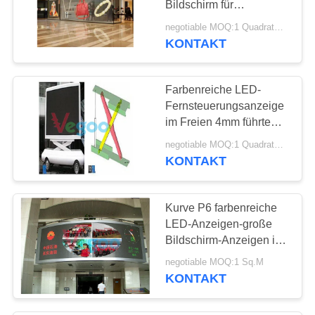
Bildschirm für
Glasvorhangwand mit
negotiable MOQ:1 Quadratmeter/1 Stück
hoher Transparenz
KONTAKT
Farbenreiche LED-
Fernsteuerungsanzeige
im Freien 4mm führte
Schirm 9500K - 11500K
negotiable MOQ:1 Quadratmeter/1 Stück
KONTAKT
Kurve P6 farbenreiche
LED-Anzeigen-große
Bildschirm-Anzeigen im
Freien
negotiable MOQ:1 Sq.M
KONTAKT