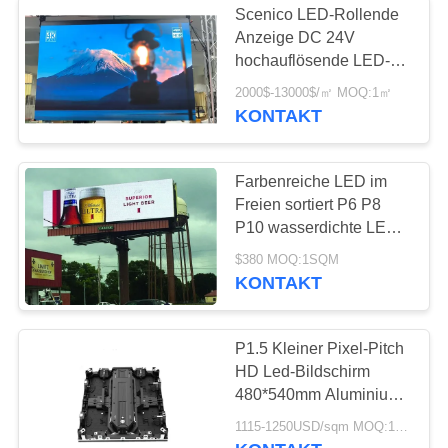
Scenico LED-Rollende
Anzeige DC 24V
hochauflösende LED-
Innenanzeige
2000$-13000$/㎡ MOQ:1㎡
KONTAKT
Farbenreiche LED im
Freien sortiert P6 P8
P10 wasserdichte LED
Videowerbungs-
$380 MOQ:1SQM
Anschlagtafel der wand-
KONTAKT
Bildschirmanzeige-LED
aus
P1.5 Kleiner Pixel-Pitch
HD Led-Bildschirm
480*540mm Aluminium-
Gießschrank COB Flip
1115-1250USD/sqm MOQ:1 m2
Chip für Konferenzraum