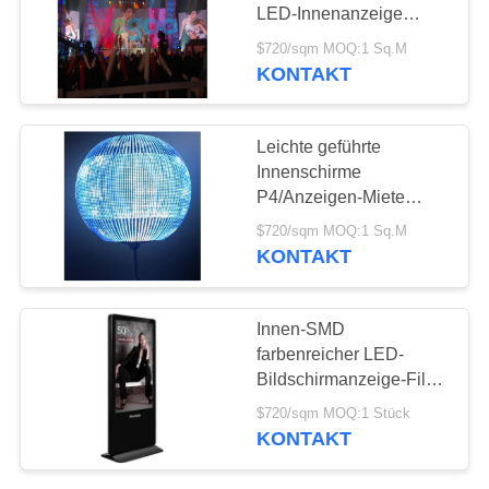
SITEMAP
LED-Innenanzeige
9500K - 11500K aus
$720/sqm MOQ:1 Sq.M
PRIVACY
KONTAKT
POLICY
Leichte geführte
Innenschirme
P4/Anzeigen-Miete
MBI5124/ICN 2038S
$720/sqm MOQ:1 Sq.M
KONTAKT
Innen-SMD
farbenreicher LED-
Bildschirmanzeige-Film-
Plakat-Anzeigen-
$720/sqm MOQ:1 Stück
Leuchtkasten
KONTAKT