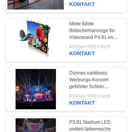
geführte Schirm-3.91mm
KONTAKT
LED Mietgeführte
QUALITÄTSKONTROLLE
Bildschirmanzeige
Miete führte
KONTAKT
Bildschirmanzeige für
MIT
Videowand P4.81 im
Freien mit SMD 2121
UNS
$720/sqm MOQ:1 Sq.M
1100cd/㎡
KONTAKT
NEUIGKEITEN
Dünnes nahtloses
Werbungs-Konzert
BITTE
geführter Schirm
Druckguss-Aluminium-
UM
$720/sqm MOQ:1 Sq.M
Kabinett
KONTAKT
EIN
ANGEBOT
P3.91 Stadium LED
sortiert farbenreiche