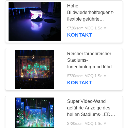
Hohe
Bildwiederholfrequenz-
flexible geführte
Bildschirmanzeige
$720/sqm MOQ:1 Sq.M
stoßsicheres
KONTAKT
Lightningproof führte
Platte P4
Reicher farbenreicher
Stadiums-
Innenhintergrund führte
lange Lebensdauer des
$720/sqm MOQ:1 Sq.M
Schirm-3.91mm
KONTAKT
Super Video-Wand
geführte Anzeige des
hellen Stadiums-LED
der Schirm-3.91mm
$720/sqm MOQ:1 Sq.M
geräuschlos