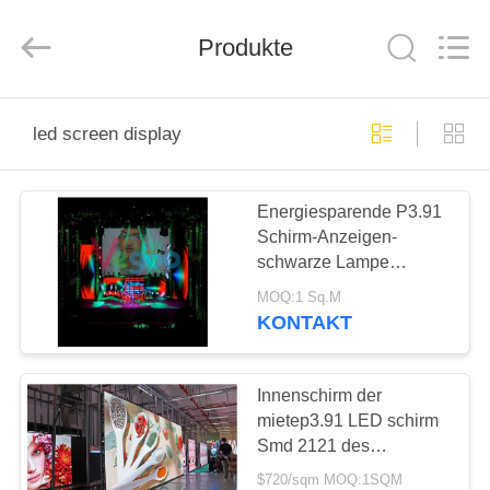
Shenzhen
Weigu
Electronic
Technology
Produkte
Co.,
Ltd..
All
Rights
ZU
Reserved.
led screen display
HAUSE
Energiesparende P3.91
PRODUKTE
Schirm-Anzeigen-
schwarze Lampe
VIDEOS
1R1G1B/SMD2121 des
MOQ:1 Sq.M
Stadiums-LED
KONTAKT
ÜBER
UNS
Innenschirm der
mietep3.91 LED schirm
Smd 2121 des
WERKSBESICHTIGUNG
Druckguss-Aluminium
$720/sqm MOQ:1SQM