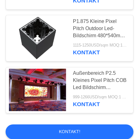
KONTAKT
P1.875 Kleine Pixel
Pitch Outdoor Led-
Bildschirm 480*540mm
nahtlose Anzeige COB
1115-1250USD/sqm MOQ:1 m2
Flip Chip für
KONTAKT
Besprechungsraum
Außenbereich P2.5
Kleines Pixel Pitch COB
Led Bildschirm
480*540mm Nahtlose
999-1266USD/sqm MOQ:1 m2
90° Verbindung Flip
KONTAKT
Chip Für Broadcast
Studios
KONTAKT!