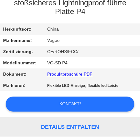
stoßsicheres Lightningproof führte
QUALITÄTSKONTROLLE
Platte P4
KONTAKT
Herkunftsort:
China
MIT
Markenname:
Vegoo
UNS
Zertifizierung:
CE/ROHS/FCC/
Modellnummer:
VG-SD P4
NEUIGKEITEN
Dokument:
Produktbroschüre PDF
Markieren:
,
Flexible LED-Anzeige
flexible led Leiste
BITTE
UM
KONTAKT!
EIN
ANGEBOT
DETAILS ENTFALTEN