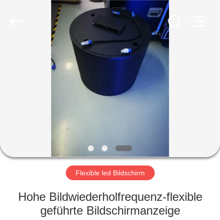
Shenzhen
Weigu
Electronic
Technology
Co.,
Ltd..
All
Rights
ZU
Reserved.
HAUSE
PRODUKTE
VIDEOS
ÜBER
UNS
Flexible led Bildschirm
Hohe Bildwiederholfrequenz-flexible
WERKSBESICHTIGUNG
geführte Bildschirmanzeige