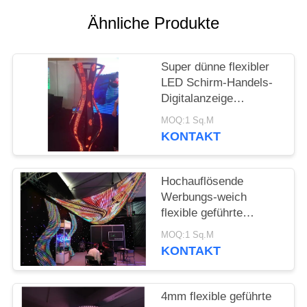
SITEMAP
Ähnliche Produkte
PRIVACY
POLICY
Super dünne flexibler
LED Schirm-Handels-
Digitalanzeige
P2.5/P3/P4
MOQ:1 Sq.M
KONTAKT
Hochauflösende
Werbungs-weich
flexible geführte
Anzeige P4 führte
MOQ:1 Sq.M
Schirm für Medien-
KONTAKT
Fassade
4mm flexible geführte