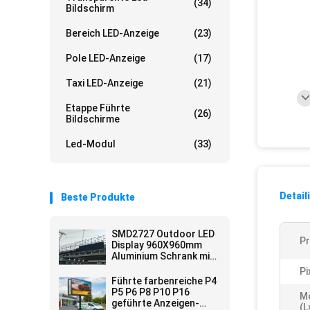
(34)
Bildschirm
Bereich LED-Anzeige
(23)
Pole LED-Anzeige
(17)
Taxi LED-Anzeige
(21)
Etappe Führte
(26)
Bildschirme
Led-Modul
(33)
Detail
Beste Produkte
SMD2727 Outdoor LED
P
Display 960X960mm
Aluminium Schrank mit
6500CD/m2 Helligkeit
Pi
Führte farbenreiche P4
P5 P6 P8 P10 P16
M
geführte Anzeigen-
(L