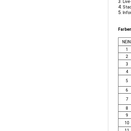
3.
Live
4.
Sta
5.
Info
Farben
NEIN
1
2
3
4
5
6
7
8
9
10
11