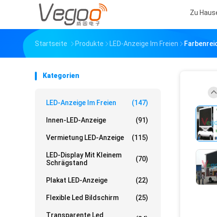
Zu Haus
Startseite
Produkte
LED-Anzeige Im Freien
Farbenrei
Kategorien
LED-Anzeige Im Freien
(147)
Innen-LED-Anzeige
(91)
Vermietung LED-Anzeige
(115)
LED-Display Mit Kleinem
(70)
Schrägstand
Plakat LED-Anzeige
(22)
Flexible Led Bildschirm
(25)
Transparente Led