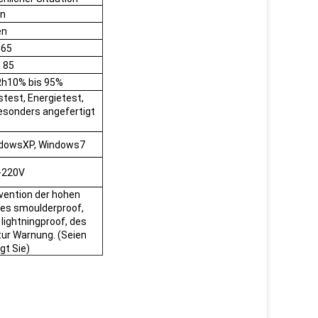
en
en
 65
- 85
Rh10% bis 95%
test, Energietest,
sonders angefertigt
ndowsXP, Windows7
-220V
vention der hohen
des smoulderproof,
 lightningproof, des
ur Warnung. (Seien
gt Sie)