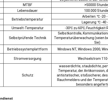
>
MTBF
50000 Stund
Lebensdauer
100.000 Stund
Arbeiten: ℃ -20 -
Betriebstemperatur
Lagerung: ℃ -40 
Umwelt-Temperatur
-30℃ zu 60℃; Feuchtigkeit 
Selbstkontrolle, Kommunikations
Selbstprüfende Technik
Temperaturüberwachung (seien be
Sie)
Betriebssystemplattform
Windows NT, Windows 2000, Wi
Stromversorgung
Wechselstrom 110
wasserdichte, staubdichte, per
Temperatur, der Antikorrosion, 
Schutz
antistatischer, stoßsicherer, des
Rauchmelders und der Temperat
besonders angeferti
ndienst