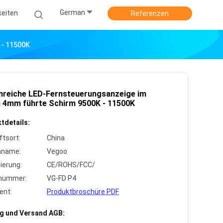
German
keiten
Referenzen
 - 11500K
nreiche LED-Fernsteuerungsanzeige im
n 4mm führte Schirm 9500K - 11500K
tdetails:
ftsort:
China
nname:
Vegoo
zierung:
CE/ROHS/FCC/
lnummer:
VG-FD P4
ent:
Produktbroschüre PDF
g und Versand AGB: