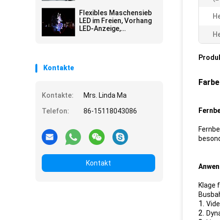
Werbung Wateproof im
Freien Schirm-
Flexibles Maschensieb
He
Stadiums-Schirm-
LED im Freien, Vorhang
Wand
LED-Anzeige,
He
Vorhangvideowand
IP66, P31.25
Leichtgewichtler,
Produ
Applicated
Kontakte
Farbe
Kontakte:
Mrs. Linda Ma
Fernb
Telefon:
86-15118043086
Fernbe
besond
Kontakt
Anwen
Klage 
Busbah
1.
Vide
2.
Dyna