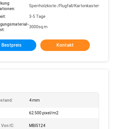
ckung
Sperrholzkiste-/Flugfall/Kartonkasten
ationen:
eit:
3-5 Tage
gungsmaterial-
3000sq.m
it:
Bestpreis
Kontakt
bstand:
4 mm
:
62.500 pixel/m2
 Von IC:
MBI5124