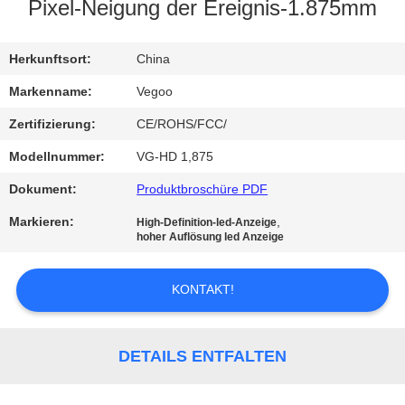
Pixel-Neigung der Ereignis-1.875mm
QUALITÄTSKONTROLLE
Herkunftsort:
China
KONTAKT
Markenname:
Vegoo
MIT
Zertifizierung:
CE/ROHS/FCC/
UNS
Modellnummer:
VG-HD 1,875
Dokument:
Produktbroschüre PDF
NEUIGKEITEN
Markieren:
,
High-Definition-led-Anzeige
hoher Auflösung led Anzeige
BITTE
UM
KONTAKT!
EIN
ANGEBOT
DETAILS ENTFALTEN