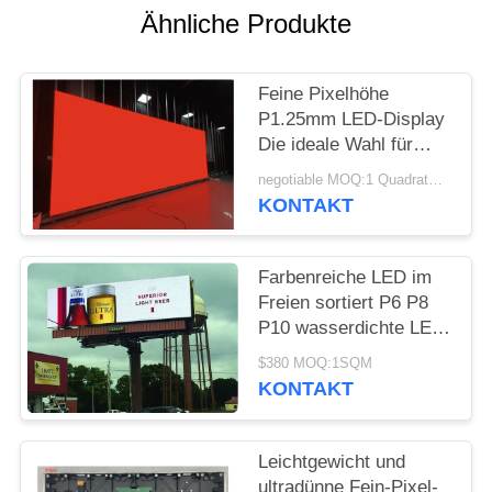
SITEMAP
Ähnliche Produkte
PRIVACY
Feine Pixelhöhe
POLICY
P1.25mm LED-Display
Die ideale Wahl für
High-End-kommerzielle
negotiable MOQ:1 Quadratmeter
Anwendungen
KONTAKT
Farbenreiche LED im
Freien sortiert P6 P8
P10 wasserdichte LED
Videowerbungs-
$380 MOQ:1SQM
Anschlagtafel der
KONTAKT
wand-
Bildschirmanzeige-LED
aus
Leichtgewicht und
ultradünne Fein-Pixel-