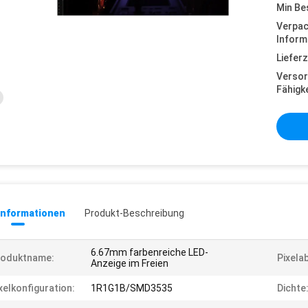
Min Be
Verpa
Inform
Lieferz
Versor
Fähigke
informationen
Produkt-Beschreibung
6.67mm farbenreiche LED-
roduktname:
Pixela
Anzeige im Freien
xelkonfiguration:
1R1G1B/SMD3535
Dichte