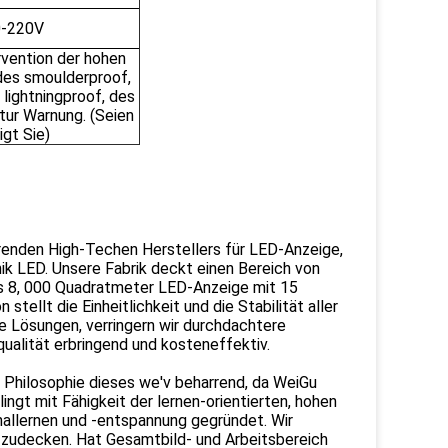
0-220V
rvention der hohen
 des smoulderproof,
 lightningproof, des
ur Warnung. (Seien
gt Sie)
hrenden High-Techen Herstellers für LED-Anzeige,
k LED. Unsere Fabrik deckt einen Bereich von
is 8, 000 Quadratmeter LED-Anzeige mit 15
llt die Einheitlichkeit und die Stabilität aller
e Lösungen, verringern wir durchdachtere
ualität erbringend und kosteneffektiv.
e Philosophie dieses we'v beharrend, da WeiGu
ngt mit Fähigkeit der lernen-orientierten, hohen
nallernen und -entspannung gegründet. Wir
fzudecken. Hat Gesamtbild- und Arbeitsbereich