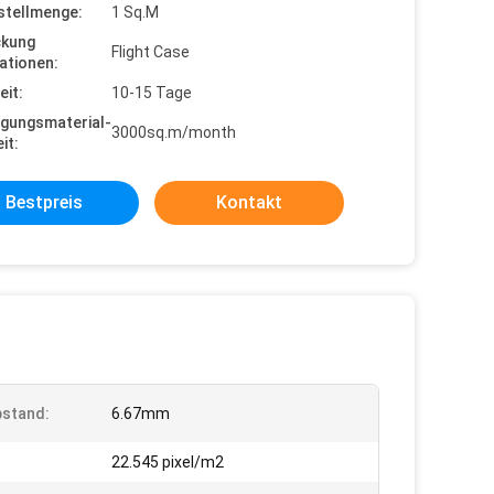
stellmenge:
1 Sq.M
ckung
Flight Case
ationen:
eit:
10-15 Tage
gungsmaterial-
3000sq.m/month
it:
Bestpreis
Kontakt
bstand:
6.67mm
:
22.545 pixel/m2