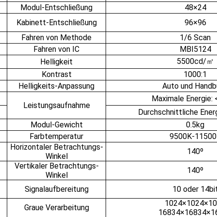
Modul-Entschließung
48×24
Kabinett-Entschließung
96×96
Fahren von Methode
1/6 Scan
Fahren von IC
MBI5124
5500cd/㎡
Helligkeit
Kontrast
1000:1
Helligkeits-Anpassung
Auto und Handb
Maximale Energie:
Leistungsaufnahme
Durchschnittliche Ener
Modul-Gewicht
0.5kg
Farbtemperatur
9500K-11500
Horizontaler Betrachtungs-
140º
Winkel
Vertikaler Betrachtungs-
140º
Winkel
Signalaufbereitung
10 oder 14bi
1024×1024×10
Graue Verarbeitung
16834×16834×1