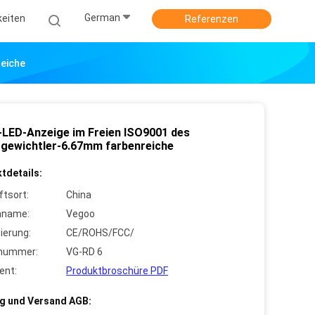
German
keiten
Referenzen
reiche
-LED-Anzeige im Freien ISO9001 des
tgewichtler-6.67mm farbenreiche
tdetails:
ftsort:
China
nname:
Vegoo
zierung:
CE/ROHS/FCC/
lnummer:
VG-RD 6
ent:
Produktbroschüre PDF
g und Versand AGB: