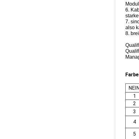
Modul
6. Ka
stark
7. si
also 
8. bre
Qualif
Qualif
Manag
Farbe
NEIN
1
2
3
4
5