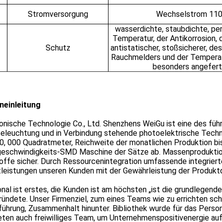
Stromversorgung
Wechselstrom 11
wasserdichte, staubdichte, pe
Temperatur, der Antikorrosion,
Schutz
antistatischer, stoßsicherer, des
Rauchmelders und der Temperat
besonders angeferti
neinleitung
onische Technologie Co., Ltd. Shenzhens WeiGu ist eine des fü
eleuchtung und in Verbindung stehende photoelektrische Techni
10, 000 Quadratmeter, Reichweite der monatlichen Produktion b
schwindigkeits-SMD Maschine der Sätze ab. Massenproduktion ste
ffe sicher. Durch Ressourcenintegration umfassende integriert
leistungen unseren Kunden mit der Gewährleistung der Produktq
nal ist erstes, die Kunden ist am höchsten „ist die grundlegend
ündete. Unser Firmenziel, zum eines Teams wie zu errichten schli
ührung, Zusammenhalt hinunter. Bibliothek wurde für das Perso
eten auch freiwilliges Team, um Unternehmenspositivenergie au