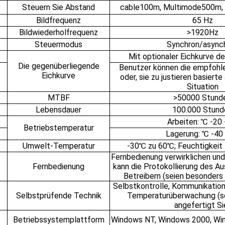
Steuern Sie Abstand
cable100m, Multimode500m
Bildfrequenz
65 Hz
Bildwiederholfrequenz
>1920Hz
Steuermodus
Synchron/async
Mit optionaler Eichkurve 
Die gegenüberliegende
Benutzer können die empfohl
Eichkurve
oder, sie zu justieren basierte
Situation
MTBF
>50000 Stund
Lebensdauer
100.000 Stund
Arbeiten: ℃ -20 
Betriebstemperatur
Lagerung: ℃ -40 
Umwelt-Temperatur
-30℃ zu 60℃; Feuchtigkeit
Fernbedienung verwirklichen und
Fernbedienung
kann die Protokollierung des Au
Betreibern (seien besonders 
Selbstkontrolle, Kommunikation
Selbstprüfende Technik
Temperaturüberwachung (s
angefertigt Si
Betriebssystemplattform
Windows NT, Windows 2000, Wi