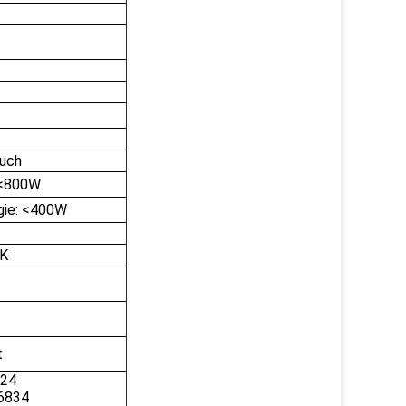
uch
 <800W
gie: <400W
K
t
24
6834