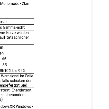
, Monomode- 2km
hron
des Gamma-acht
ene Kurve wählen,
 auf tatsächlicher
en
en
- 65
- 85
 Rh10% bis 95%
 Warnsignal im Falle
sfalls schicken den
angefertigt Sie)
stest, Energietest,
eien besonders
e)
ndowsXP, Windows7