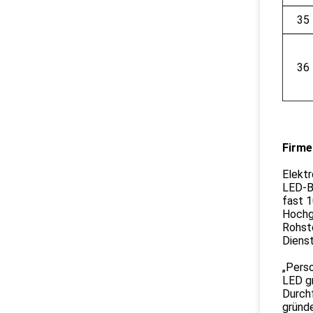
35
36
Firme
Elektr
LED-B
fast 
Hochge
Rohsto
Dienst
„Perso
LED gr
Durchf
gründ