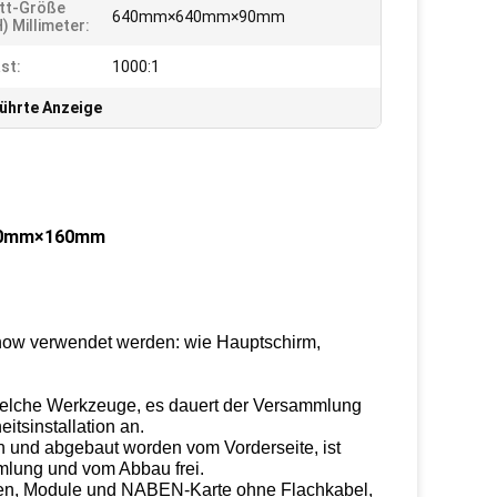
tt-Größe
640mm×640mm×90mm
) Millimeter:
st:
1000:1
führte Anzeige
 320mm×160mm
how verwendet werden: wie Hauptschirm,
ndwelche Werkzeuge, es dauert der Versammlung
tsinstallation an.
in und abgebaut worden vom Vorderseite, ist
mlung und vom Abbau frei.
ten, Module und NABEN-Karte ohne Flachkabel,