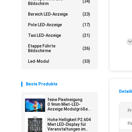
(34)
Bildschirm
Bereich LED-Anzeige
(23)
Pole LED-Anzeige
(17)
Taxi LED-Anzeige
(21)
Etappe Führte
(26)
Bildschirme
Led-Modul
(33)
Beste Produkte
Detail
feine Pixelneigung
0.9mm Miet-LED-
Anzeige Modulgröße
P
240 x 240
Kabinettgröße 480x480
Hohe Helligkeit P2.604
der
Pi
Miet LED-Display für
Bildwiederholfrequenz-
Veranstaltungen im