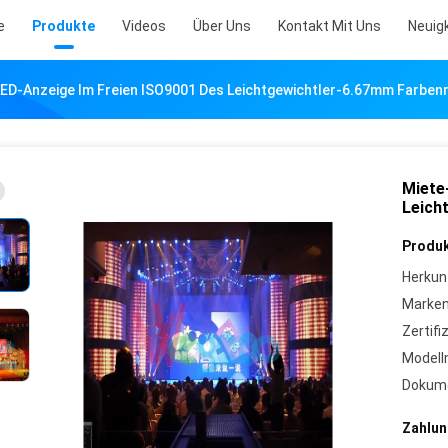
e
Produkte
Videos
Über Uns
Kontakt Mit Uns
Neuig
ED-Anzeige Im Freien ISO9001 Des Leichtgewichtler-6.67mm Farben
Miete
Leich
Produk
Herkun
Marke
Zertifi
Model
Dokum
Zahlun