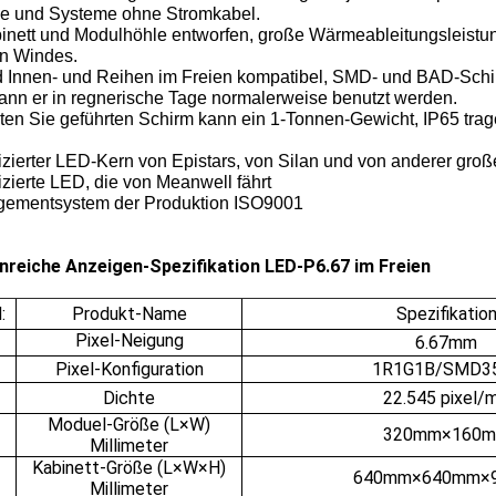
e und Systeme ohne Stromkabel.
binett und Modulhöhle entworfen, große Wärmeableitungsleistu
en Windes.
nd Innen- und Reihen im Freien kompatibel, SMD- und BAD-Schir
kann er in regnerische Tage normalerweise benutzt werden.
iten Sie geführten Schirm kann ein 1-Tonnen-Gewicht, IP65 tra
izierter LED-Kern von Epistars, von Silan und von anderer groß
izierte LED, die von Meanwell fährt
ementsystem der Produktion ISO9001
nreiche Anzeigen-Spezifikation LED-P6.67 im Freien
:
Produkt-Name
Spezifikatio
Pixel-Neigung
6.67mm
Pixel-Konfiguration
1R1G1B/SMD3
Dichte
22.545 pixel/
Moduel-Größe (L×W)
320mm×160
Millimeter
Kabinett-Größe (L×W×H)
640mm×640mm×
Millimeter