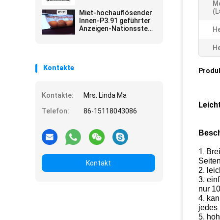
3840
Innenraum
M
Fachmessen
(L
Miet-hochauflösender
Unternehmenspräsentationen
Innen-P3.91 geführter
Anzeigen-Nationsstern
He
SMD2020/BEWEGUNG
65536 Pixel/M2
He
Kontakte
Produ
Kontakte:
Mrs. Linda Ma
Leich
Telefon:
86-15118043086
Besch
1.
Bre
Seite
Kontakt
2. le
3. ein
nur 10
4. kan
jedes
5. ho