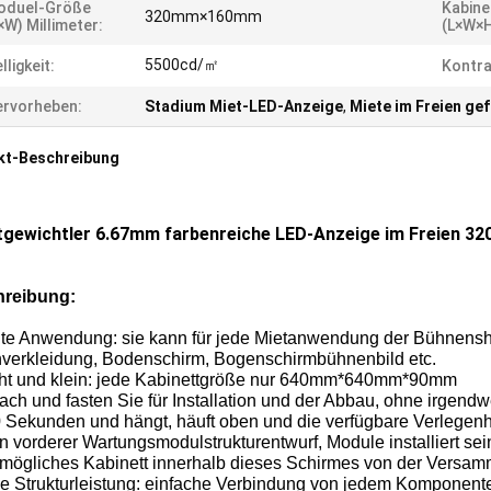
oduel-Größe
Kabine
320mm×160mm
×W) Millimeter:
(L×W×H
5500cd/㎡
lligkeit:
Kontra
rvorheben:
Stadium Miet-LED-Anzeige
,
Miete im Freien ge
kt-Beschreibung
tgewichtler 6.67mm farbenreiche LED-Anzeige im Freien
reibung:
ite Anwendung: sie kann für jede Mietanwendung der Bühnens
nverkleidung, Bodenschirm, Bogenschirmbühnenbild etc.
icht und klein: jede Kabinettgröße nur 640mm*640mm*90mm
fach und fasten Sie für Installation und der Abbau, ohne irge
 Sekunden und hängt, häuft oben und die verfügbare Verlegenhei
n vorderer Wartungsmodulstrukturentwurf, Module installiert se
 mögliches Kabinett innerhalb dieses Schirmes von der Versam
he Strukturleistung: einfache Verbindung von jedem Komponen