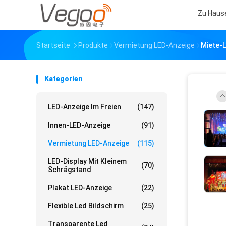
Zu Haus
Startseite
Produkte
Vermietung LED-Anzeige
Miete-L
Kategorien
LED-Anzeige Im Freien
(147)
Innen-LED-Anzeige
(91)
Vermietung LED-Anzeige
(115)
LED-Display Mit Kleinem
(70)
Schrägstand
Plakat LED-Anzeige
(22)
Flexible Led Bildschirm
(25)
Transparente Led