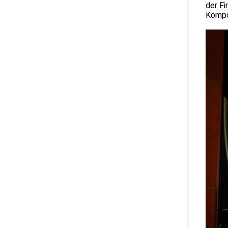
der F
Kompo