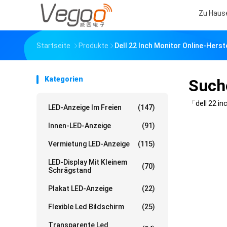
Zu Haus
Startseite
Produkte
Dell 22 Inch Monitor Online-Herst
Kategorien
Such
「dell 22 i
LED-Anzeige Im Freien
(147)
Innen-LED-Anzeige
(91)
Vermietung LED-Anzeige
(115)
LED-Display Mit Kleinem
(70)
Schrägstand
Plakat LED-Anzeige
(22)
Flexible Led Bildschirm
(25)
Transparente Led