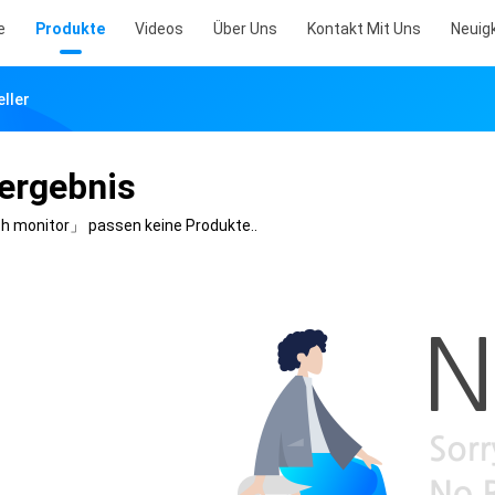
e
Produkte
Videos
Über Uns
Kontakt Mit Uns
Neuig
eller
ergebnis
nch monitor」
passen keine Produkte..