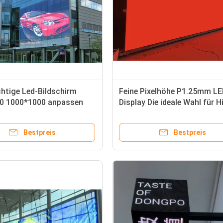
htige Led-Bildschirm
Feine Pixelhöhe P1.25mm LE
0 1000*1000 anpassen
Display Die ideale Wahl für H
nnenraum-Serie Glas
End-kommerzielle Anwendu
szentrum fest oder heben
Bestpreis
Bestpreis