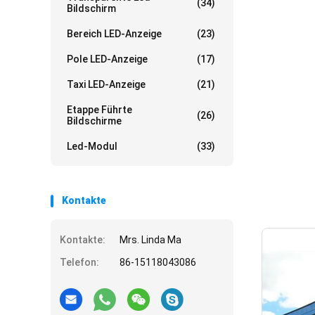
(34)
Bildschirm
Bereich LED-Anzeige
(23)
Pole LED-Anzeige
(17)
Taxi LED-Anzeige
(21)
Etappe Führte
(26)
Bildschirme
Led-Modul
(33)
Kontakte
Kontakte:
Mrs. Linda Ma
Telefon:
86-15118043086