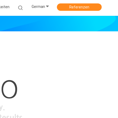
German
keiten
Referenzen