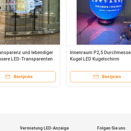
ansparenz und lebendiger
Innenraum P2,5 Durchmesse
nsere LED-Transparenten
Kugel LED Kugelschirm
rme für Verkaufsflächen
Konferenzraum Ausstellung
stellungen
Kunst-Show
Bestpreis
Bestpreis
Vermietung LED-Anzeige
Folgen Sie uns