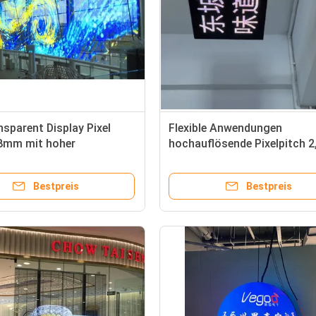
sparent Display Pixel
Flexible Anwendungen
-8mm mit hoher
hochauflösende Pixelpitch 
sigkeit und optischen
LED-Würfelbildschirm für
ien für eine verbesserte
Unterhaltungsstätten
Bestpreis
Bestpreis
keit