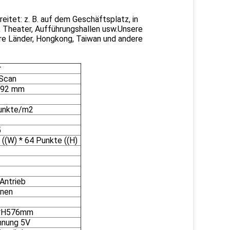
itet: z. B. auf dem Geschäftsplatz, in
n, Theater, Aufführungshallen usw.Unsere
ere Länder, Hongkong, Taiwan und andere
r
Scan
192 mm
unkte/m2
5
((W) * 64 Punkte ((H)
Antrieb
nnen
*H576mm
nnung 5V