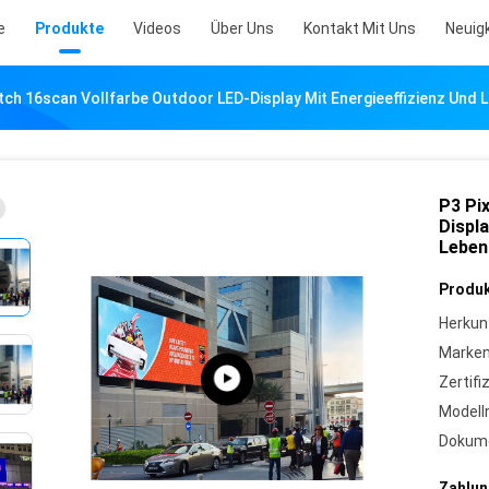
e
Produkte
Videos
Über Uns
Kontakt Mit Uns
Neuig
itch 16scan Vollfarbe Outdoor LED-Display Mit Energieeffizienz Und
P3 Pi
Displa
Leben
Produk
Herkun
Marke
Zertifi
Model
Dokum
Zahlun