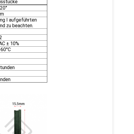
isstücke
120°
 m
ang I aufgeführten
nd zu beachten.
2
AC ± 10%
+60°C
tunden
unden