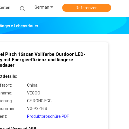
German
keiten
Referenzen
 Längere Lebensdauer
xel Pitch 16scan Vollfarbe Outdoor LED-
y mit Energieeffizienz und längere
sdauer
tdetails:
ftsort:
China
nname:
VEGOO
zierung:
CE ROHC FCC
lnummer:
VG-P3-16S
ent:
Produktbroschüre PDF
g und Versand AGB: