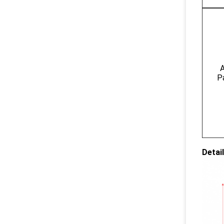
A
P
Detail