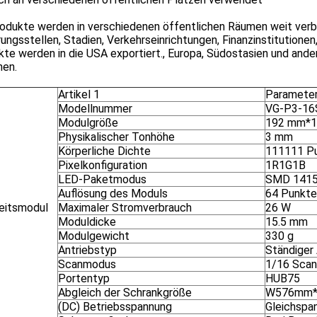
odukte werden in verschiedenen öffentlichen Räumen weit verbre
ungsstellen, Stadien, Verkehrseinrichtungen, Finanzinstitutione
te werden in die USA exportiert., Europa, Südostasien und and
nen.
Artikel 1
Paramete
Modellnummer
VG-P3-16
Modulgröße
192 mm*
Physikalischer Tonhöhe
3 mm
Körperliche Dichte
111111 P
Pixelkonfiguration
1R1G1B
LED-Paketmodus
SMD 141
Auflösung des Moduls
64 Punkte 
heitsmodul
Maximaler Stromverbrauch
26 W
Moduldicke
15.5 mm
Modulgewicht
330 g
Antriebstyp
Ständiger 
Scanmodus
1/16 Sca
Portentyp
HUB75
Abgleich der Schrankgröße
W576mm
(DC) Betriebsspannung
Gleichspa