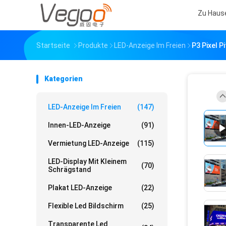
Zu Haus
Startseite
Produkte
LED-Anzeige Im Freien
P3 Pixel P
Kategorien
LED-Anzeige Im Freien
(147)
Innen-LED-Anzeige
(91)
Vermietung LED-Anzeige
(115)
LED-Display Mit Kleinem
(70)
Schrägstand
Plakat LED-Anzeige
(22)
Flexible Led Bildschirm
(25)
Transparente Led