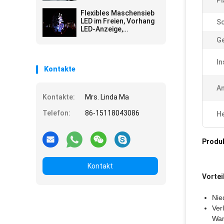
Pi
Werbung Wateproof im
Freien Schirm-
Flexibles Maschensieb
Stadiums-Schirm-
LED im Freien, Vorhang
S
Wand
LED-Anzeige,
Vorhangvideowand
Ge
IP66, P31.25
Leichtgewichtler,
Applicated
In
Kontakte
An
Kontakte:
Mrs. Linda Ma
Telefon:
86-15118043086
He
Produ
Kontakt
Vortei
Nie
Ver
War