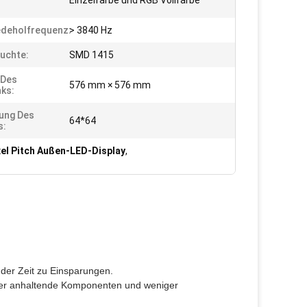
Einzelfarbe und RGB Vollfarbe
edeholfrequenz:
> 3840 Hz
uchte:
SMD 1415
 Des
576 mm × 576 mm
ks:
ung Des
64*64
s:
xel Pitch Außen-LED-Display
,
 der Zeit zu Einsparungen.
er anhaltende Komponenten und weniger