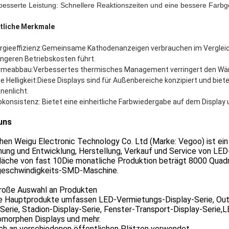
besserte Leistung: Schnellere Reaktionszeiten und eine bessere Farbgen
tliche Merkmale
rgieeffizienz:Gemeinsame Kathodenanzeigen verbrauchen im Verglei
ingeren Betriebskosten führt.
meabbau:Verbessertes thermisches Management verringert den Wärm
e Helligkeit:Diese Displays sind für Außenbereiche konzipiert und bieten
nenlicht.
bkonsistenz: Bietet eine einheitliche Farbwiedergabe auf dem Display u
uns
hen Weigu Electronic Technology Co. Ltd (Marke: Vegoo) ist ei
ung und Entwicklung, Herstellung, Verkauf und Service von LED-
Fläche von fast 10Die monatliche Produktion beträgt 8000 Quad
eschwindigkeits-SMD-Maschine.
große Auswahl an Produkten
e Hauptprodukte umfassen LED-Vermietungs-Display-Serie, Outd
Serie, Stadion-Display-Serie, Fenster-Transport-Display-Serie
omorphen Displays und mehr.
ach an verschiedenen öffentlichen Plätzen verwendet