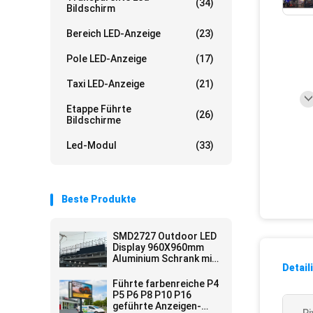
(34)
Bildschirm
Bereich LED-Anzeige
(23)
Pole LED-Anzeige
(17)
Taxi LED-Anzeige
(21)
Etappe Führte
(26)
Bildschirme
Led-Modul
(33)
Beste Produkte
SMD2727 Outdoor LED
Display 960X960mm
Aluminium Schrank mit
Detail
6500CD/m2 Helligkeit
Führte farbenreiche P4
P5 P6 P8 P10 P16
geführte Anzeigen-