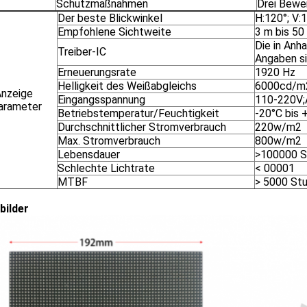
Schutzmaßnahmen
Drei Bewe
Der beste Blickwinkel
H:120°; V:
Empfohlene Sichtweite
3 m bis 50
Die in Anh
Treiber-IC
Angaben si
Erneuerungsrate
1920 Hz
Helligkeit des Weißabgleichs
6000cd/m
nzeige
Eingangsspannung
110-220V;
arameter
Betriebstemperatur/Feuchtigkeit
-20°C bis 
Durchschnittlicher Stromverbrauch
220w/m2
Max. Stromverbrauch
800w/m2
Lebensdauer
>100000 S
Schlechte Lichtrate
< 00001
MTBF
> 5000 St
bilder