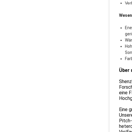
Ver
Wesen
Ene
ger
Wär
Hoh
Son
Far
Über 
Shenz
Forsch
eine 
Hochg
Eine 
Unser
Pitch-
heter
Vielf