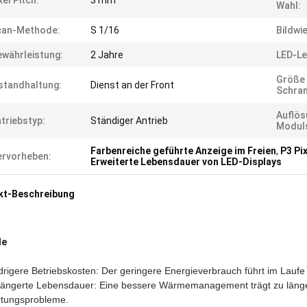
xel Pitch:
3 mm
Wahl:
can-Methode:
S 1/16
Bildwi
währleistung:
2 Jahre
LED-Le
Größe
standhaltung:
Dienst an der Front
Schran
Auflös
triebstyp:
Ständiger Antrieb
Modul
Farbenreiche geführte Anzeige im Freien
,
P3 Pi
rvorheben:
Erweiterte Lebensdauer von LED-Displays
kt-Beschreibung
le
drigere Betriebskosten: Der geringere Energieverbrauch führt im Laufe
längerte Lebensdauer: Eine bessere Wärmemanagement trägt zu läng
tungsprobleme.