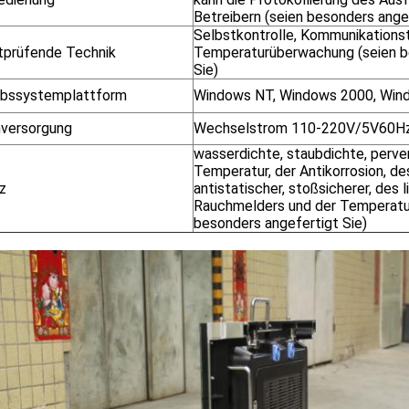
Betreibern (seien besonders angef
Selbstkontrolle, Kommunikationst
tprüfende Technik
Temperaturüberwachung (seien b
Sie)
ebssystemplattform
Windows NT, Windows 2000, Win
versorgung
Wechselstrom 110-220V/5V60H
wasserdichte, staubdichte, perve
Temperatur, der Antikorrosion, d
z
antistatischer, stoßsicherer, des 
Rauchmelders und der Temperatu
besonders angefertigt Sie)