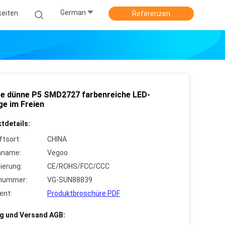
German
keiten
Referenzen
te dünne P5 SMD2727 farbenreiche LED-
ge im Freien
tdetails:
ftsort:
CHINA
nname:
Vegoo
zierung:
CE/ROHS/FCC/CCC
lnummer:
VG-SUN88839
ent:
Produktbroschüre PDF
g und Versand AGB: