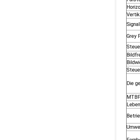
Horiz
Verti
Signa
Grey 
Steue
Bildf
Bildw
Steu
Die g
MTB
Leben
Betri
Umwel
Fernb