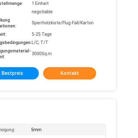
stellmenge:
1 Einheit
negotiable
ckung
Sperrholzkiste/Flug-Fall/Karton
ationen:
eit:
5-25 Tage
gsbedingungen:
L/C, T/T
gungsmaterial-
3000Sq.m
it:
Bestpreis
Kontakt
Neigung:
5mm