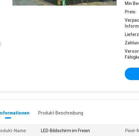
Min Be
Preis:
Verpa
Inform
Lieferz
Zahlun
Versor
Fähigke
informationen
Produkt-Beschreibung
rodukt-Name:
LED-Bildschirm im Freien
Pixel-