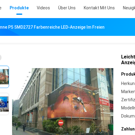
e
Produkte
Videos
Über Uns
Kontakt Mit Uns
Neuig
ünne P5 SMD2727 Farbenreiche LED-Anzeige Im Freien
Leich
Anzei
Produk
Herkun
Marke
Zertifi
Model
Dokum
Zahlun