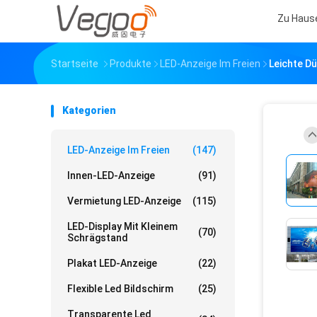
Zu Haus
Startseite
Produkte
LED-Anzeige Im Freien
Leichte D
Kategorien
LED-Anzeige Im Freien
(147)
Innen-LED-Anzeige
(91)
Vermietung LED-Anzeige
(115)
LED-Display Mit Kleinem
(70)
Schrägstand
Plakat LED-Anzeige
(22)
Flexible Led Bildschirm
(25)
Transparente Led