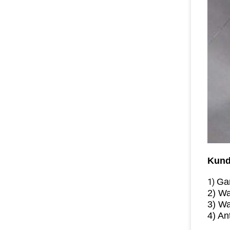
Kund
Gar
1)
2) Wa
3)
Wa
4) An