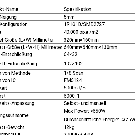
ukt-Name
Spezifikation
-Neigung
5mm
Konfiguration
1R1G1B/SMD2727
e
40.000 pixel/m2
l-Größe (L×W) Millimeter
320mm×160mm
ett-Größe (L×W×H) Millimeter
640mm×640mm×130mm
-Entschließung
64×32
ett-Entschließung
192×192
n von Methode
1/8 Scan
n von IC
FM6124
6000cd/㎡
keit
ast
6000: 1
gkeits-Anpassung
Selbst- und manuell
Max Power: <650W
ungsaufnahme
Durchschnittliche Energie: <325
ett-Gewicht
12kg
emperatur
2000K-9500K