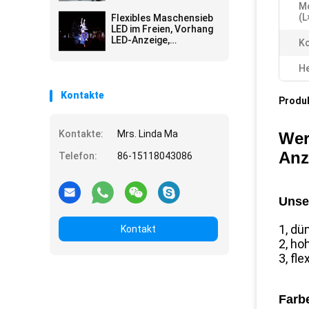
Werbung Wateproof im
M
Freien Schirm-
(L
Flexibles Maschensieb
Stadiums-Schirm-
LED im Freien, Vorhang
Wand
LED-Anzeige,
Ko
Vorhangvideowand
IP66, P31.25
He
Leichtgewichtler,
Applicated
Kontakte
Produ
Kontakte:
Mrs. Linda Ma
Wer
Anz
Telefon:
86-15118043086
Unser
1, dü
Kontakt
2, ho
3, fl
Farb