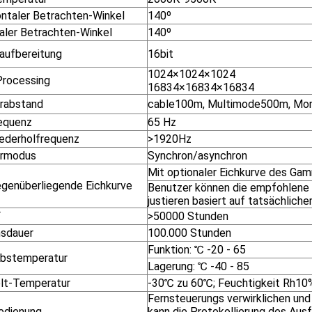
ontaler Betrachten-Winkel
140º
kaler Betrachten-Winkel
140º
laufbereitung
16bit
1024×1024×1024
Processing
16834×16834×16834
rabstand
cable100m, Multimode500m, M
requenz
65 Hz
iederholfrequenz
>1920Hz
ermodus
Synchron/asynchron
Mit optionaler Eichkurve des Ga
egenüberliegende Eichkurve
Benutzer können die empfohlene 
justieren basiert auf tatsächliche
F
>50000 Stunden
sdauer
100.000 Stunden
Funktion: ℃ -20 - 65
ebstemperatur
Lagerung: ℃ -40 - 85
t-Temperatur
-30℃ zu 60℃; Feuchtigkeit Rh10
Fernsteuerungs verwirklichen und 
edienung
kann die Protokollierung des Ausf