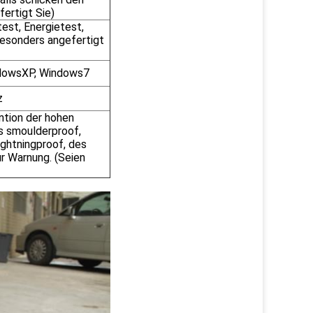
ertigt Sie)
est, Energietest,
esonders angefertigt
dowsXP, Windows7
z
ntion der hohen
es smoulderproof,
lightningproof, des
r Warnung. (Seien