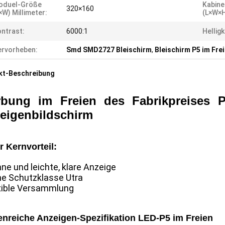
oduel-Größe
Kabine
320×160
×W) Millimeter:
(L×W×H
ntrast:
6000:1
Helligk
rvorheben:
Smd SMD2727 Bleischirm
,
Bleischirm P5 im Fre
kt-Beschreibung
bung im Freien des Fabrikpreises P
eigenbildschirm
 Kernvorteil:
nne und leichte, klare Anzeige
he Schutzklasse Utra
exible Versammlung
enreiche Anzeigen-Spezifikation LED-P5 im Freien