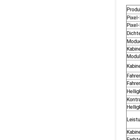
Prod
Pixel
Pixel-
Dicht
Modue
Kabin
Modul
Kabin
Fahre
Fahre
Hellig
Kontr
Helli
Leist
Kabin
Farbt