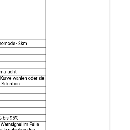
onomode- 2km
mma-acht
Kurve wählen oder sie
r Situation
% bis 95%
Warnsignal im Falle
alls schicken den