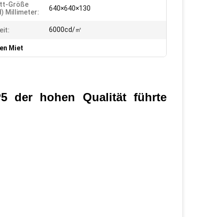
tt-Größe
640×640×130
) Millimeter:
6000cd/㎡
eit:
ien Miet
5 der hohen Qualität führte