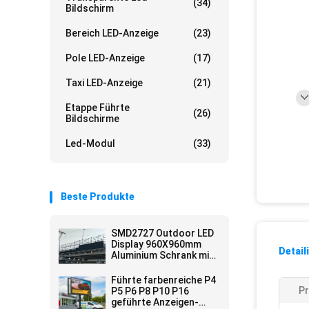
(34)
Bildschirm
Bereich LED-Anzeige
(23)
Pole LED-Anzeige
(17)
Taxi LED-Anzeige
(21)
Etappe Führte
(26)
Bildschirme
Led-Modul
(33)
Beste Produkte
SMD2727 Outdoor LED
Display 960X960mm
Detail
Aluminium Schrank mit
6500CD/m2 Helligkeit
Führte farbenreiche P4
P
P5 P6 P8 P10 P16
geführte Anzeigen-