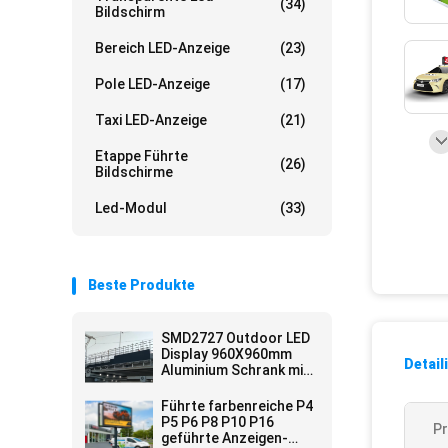
(34)
Bildschirm
Bereich LED-Anzeige
(23)
Pole LED-Anzeige
(17)
Taxi LED-Anzeige
(21)
Etappe Führte
(26)
Bildschirme
Led-Modul
(33)
Beste Produkte
SMD2727 Outdoor LED
Display 960X960mm
Detail
Aluminium Schrank mit
6500CD/m2 Helligkeit
Führte farbenreiche P4
P5 P6 P8 P10 P16
P
geführte Anzeigen-