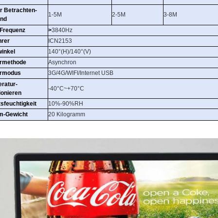
r Betrachten-
1-5M
2-5M
3-8M
and
Frequenz
>
3840Hz
hrer
ICN2153
winkel
140°(H)/140°(V)
rmethode
Asynchron
ermodus
3G/4G/WIFI/Internet USB
ratur-
-40°C~+70°C
ionieren
tsfeuchtigkeit
10%-90%RH
m-Gewicht
20 Kilogramm