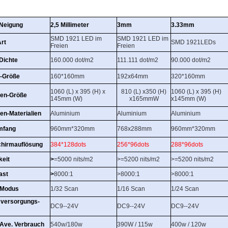
-Neigung
2,5 Millimeter
3mm
3.33mm
SMD 1921 LED im
SMD 1921 LED im
rt
SMD 1921LEDs
Freien
Freien
-Dichte
160.000 dot/m2
111.111 dot/m2
90.000 dot/m2
-Größe
160*160mm
192x64mm
320*160mm
1060 (L) x 395 (H) x
810 (L) x350 (H)
1060 (L) x 395 (H)
en-Größe
145mm (W)
x165mmW
x145mm (W)
n-Materialien
Aluminium
Aluminium
Aluminium
mfang
960mm*320mm
768x288mm
960mm*320mm
chirmauflösung
384*128dots
256*96dots
288*96dots
keit
>
=5000 nits/m2
>=5200 nits/m2
>=5200 nits/m2
ast
>
8000:1
>8000:1
>8000:1
-Modus
1/32 Scan
1/16 Scan
1/24 Scan
versorgungs-
DC9--24V
DC9--24V
DC9--24V
/Ave. Verbrauch
540w/180w
390W / 115w
400w / 120w