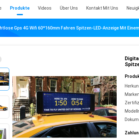
e
Produkte
Videos
Über Uns
Kontakt Mit Uns
Neuig
rahtlose Gps 4G Wifi 60*160mm Fahren Spitzen-LED-Anzeige Mit Einem
Digit
Spitz
Produk
Herkun
Marke
Zertifi
Model
Dokum
Zahlun