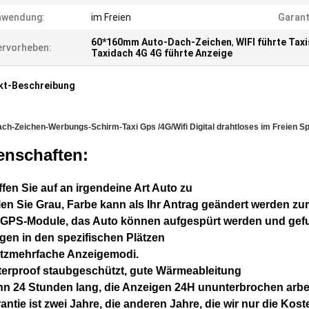
nwendung:
im Freien
Garant
60*160mm Auto-Dach-Zeichen
,
WIFI führte Tax
rvorheben:
Taxidach 4G 4G führte Anzeige
kt-Beschreibung
ch-Zeichen-Werbungs-Schirm-Taxi Gps /4G/Wifi Digital drahtloses im Freien S
enschaften:
ffen Sie auf an irgendeine Art Auto zu
len Sie Grau, Farbe kann als Ihr Antrag geändert werden zu
G
P
S-Module, das Auto können aufgespürt werden und gefu
gen in den spezifischen Plätzen
tzmehrfache Anzeigemodi.
terproof staubgeschützt, gute Wärmeableitung
n 24 Stunden lang, die Anzeigen 24H ununterbrochen arbe
antie ist zwei Jahre, die anderen Jahre, die wir nur die Kos