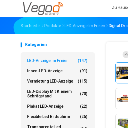
Zu Haus
Startseite
Produkte
LED-Anzeige Im Freien
Digital D
Kategorien
LED-Anzeige Im Freien
(147)
Innen-LED-Anzeige
(91)
Vermietung LED-Anzeige
(115)
LED-Display Mit Kleinem
(70)
Schrägstand
Plakat LED-Anzeige
(22)
Flexible Led Bildschirm
(25)
Transparente Led