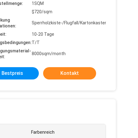
stellmenge:
1SQM
$720/sqm
ckung
Sperrholzkiste-/Flugfall/Kartonkasten
ationen:
eit:
10-20 Tage
gsbedingungen:
T/T
gungsmaterial-
8000sqm/month
it:
Bestpreis
Kontakt
Farbenreich