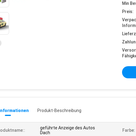
Min Be
Preis:
Verpa
Inform
Lieferz
Zahlun
Versor
Fähigke
informationen
Produkt-Beschreibung
geführte Anzeige des Autos
roduktname::
Farbe:
Dach