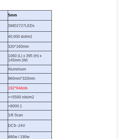
5mm
SMD2727LEDs
40.000 dot/m2
320*160mm
1060 (L) x 395 (H) x
145mm (W)
Aluminium
960mm*320mm
192*64dots
>=5500 nits/m2
>8000:1
1/8 Scan
DC9--24V
480w / 190w