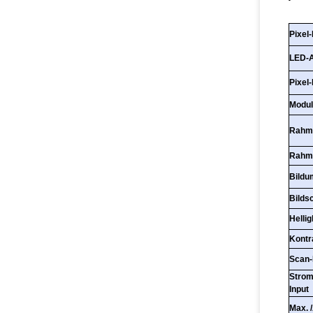
Pixel
LED-A
Pixel
Modul
Rahm
Rahme
Bildu
Bilds
Hellig
Kontr
Scan
Strom
Input
Max. 