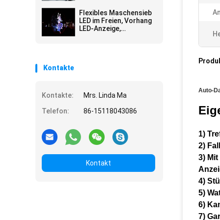
Werbung Wateproof im
Freien Schirm-
A
Flexibles Maschensieb
Stadiums-Schirm-
LED im Freien, Vorhang
Wand
LED-Anzeige,
He
Vorhangvideowand
IP66, P31.25
Leichtgewichtler,
Applicated
Produ
Kontakte
Auto-Da
Kontakte:
Mrs. Linda Ma
Eig
Telefon:
86-15118043086
1)
Tre
2)
Fal
3)
Mit
Kontakt
Anzei
4)
Stü
5)
W
a
6)
Kan
7)
Gar