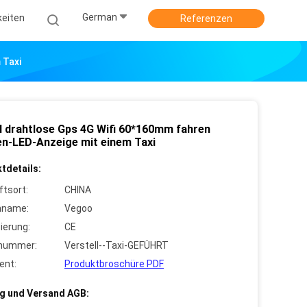
German
keiten
Referenzen
 Taxi
al drahtlose Gps 4G Wifi 60*160mm fahren
en-LED-Anzeige mit einem Taxi
tdetails:
ftsort:
CHINA
nname:
Vegoo
zierung:
CE
lnummer:
Verstell--Taxi-GEFÜHRT
ent:
Produktbroschüre PDF
g und Versand AGB: