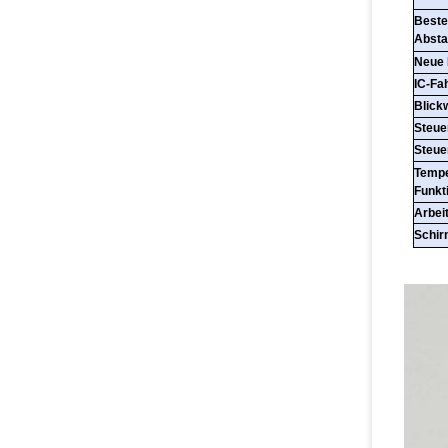
Beste
Abst
Neue 
IC-Fa
Blick
Steue
Steu
Tempe
Funkt
Arbei
Schir