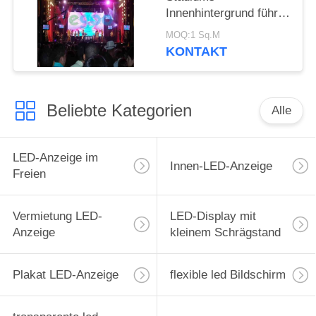
Innenhintergrund führte
Anzeigen-
MOQ:1 Sq.M
Großleinwand 1000cd/
KONTAKT
㎡
Beliebte Kategorien
Alle
LED-Anzeige im
Innen-LED-Anzeige
Freien
Vermietung LED-
LED-Display mit
Anzeige
kleinem Schrägstand
Plakat LED-Anzeige
flexible led Bildschirm