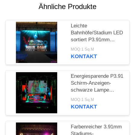
SITEMAP
Ähnliche Produkte
PRIVACY
Leichte
POLICY
Bahnhöfe/Stadium LED
sortiert P3.91mm
65536 Pixel/M2 aus
MOQ:1 Sq.M
KONTAKT
Energiesparende P3.91
Schirm-Anzeigen-
schwarze Lampe
1R1G1B/SMD2121 des
MOQ:1 Sq.M
Stadiums-LED
KONTAKT
Farbenreicher 3.91mm
Stadiums-