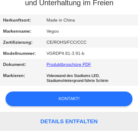
und Unterhaltung im Freien
QUALITÄTSKONTROLLE
Herkunftsort:
Made in China
KONTAKT
Markenname:
Vegoo
MIT
Zertifizierung:
CE/ROHS/FCC/CCC
UNS
Modellnummer:
VGRDP4.81-3.91-b
Dokument:
Produktbroschüre PDF
NEUIGKEITEN
Markieren:
,
Videowand des Stadiums LED
Stadiumshintergrund führte Schirm
BITTE
UM
KONTAKT!
EIN
ANGEBOT
DETAILS ENTFALTEN