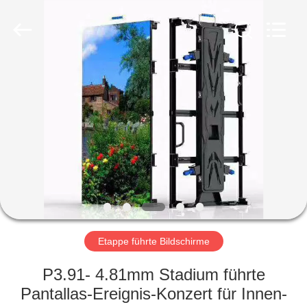
Shenzhen
Weigu
Electronic
Technology
Co.,
Ltd..
All
Rights
ZU
Reserved.
HAUSE
PRODUKTE
VIDEOS
ÜBER
UNS
Etappe führte Bildschirme
P3.91- 4.81mm Stadium führte
WERKSBESICHTIGUNG
Pantallas-Ereignis-Konzert für Innen-