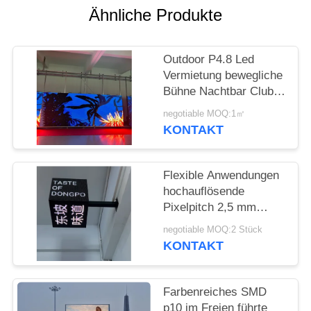
SITEMAP
Ähnliche Produkte
PRIVACY
Outdoor P4.8 Led
POLICY
Vermietung bewegliche
Bühne Nachtbar Club
für Unterhaltung
negotiable MOQ:1㎡
KONTAKT
Flexible Anwendungen
hochauflösende
Pixelpitch 2,5 mm
LED-Würfelbildschirm
negotiable MOQ:2 Stück
für
KONTAKT
Unterhaltungsstätten
Farbenreiches SMD
p10 im Freien führte