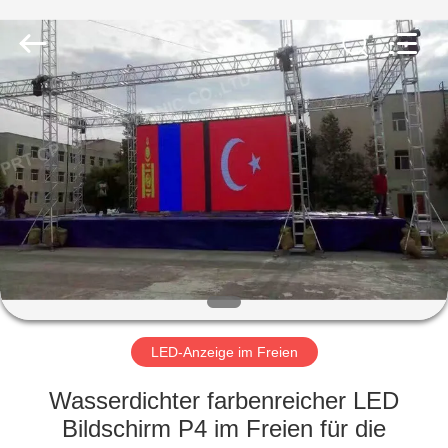
Shenzhen
Weigu
Electronic
Technology
Co.,
Ltd..
All
Rights
ZU
Reserved.
HAUSE
PRODUKTE
VIDEOS
ÜBER
UNS
LED-Anzeige im Freien
Wasserdichter farbenreicher LED
WERKSBESICHTIGUNG
Bildschirm P4 im Freien für die