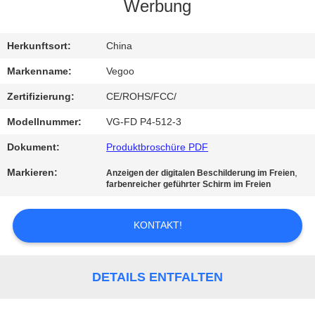
Werbung
QUALITÄTSKONTROLLE
Herkunftsort:
China
KONTAKT
Markenname:
Vegoo
MIT
Zertifizierung:
CE/ROHS/FCC/
UNS
Modellnummer:
VG-FD P4-512-3
Dokument:
Produktbroschüre PDF
NEUIGKEITEN
Markieren:
,
Anzeigen der digitalen Beschilderung im Freien
farbenreicher geführter Schirm im Freien
BITTE
UM
KONTAKT!
EIN
ANGEBOT
DETAILS ENTFALTEN