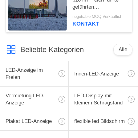
geführten
Großbildschirm des
negotiable MOQ:Verkäuflich
Bildschirms Preise für
KONTAKT
die Werbung des
Bildschirms
Beliebte Kategorien
Alle
LED-Anzeige im
Innen-LED-Anzeige
Freien
Vermietung LED-
LED-Display mit
Anzeige
kleinem Schrägstand
Plakat LED-Anzeige
flexible led Bildschirm