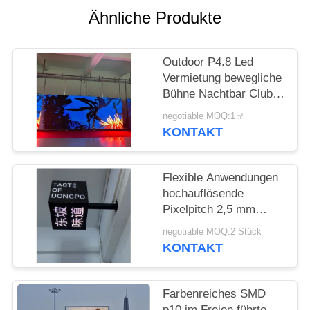
SITEMAP
Ähnliche Produkte
PRIVACY
Outdoor P4.8 Led
POLICY
Vermietung bewegliche
Bühne Nachtbar Club
für Unterhaltung
negotiable MOQ:1㎡
KONTAKT
Flexible Anwendungen
hochauflösende
Pixelpitch 2,5 mm
LED-Würfelbildschirm
negotiable MOQ:2 Stück
für
KONTAKT
Unterhaltungsstätten
Farbenreiches SMD
p10 im Freien führte