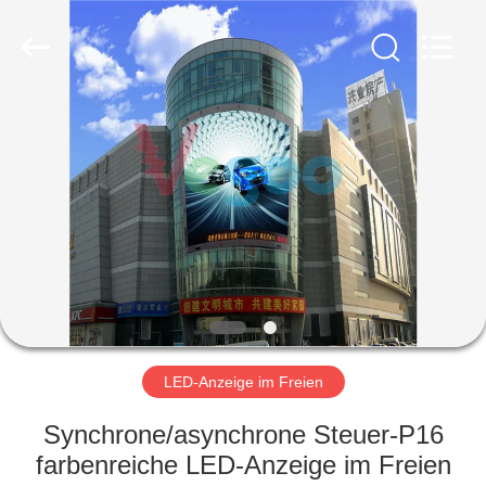
Shenzhen
Weigu
Electronic
Technology
Co.,
Ltd..
All
Rights
ZU
Reserved.
HAUSE
PRODUKTE
VIDEOS
ÜBER
UNS
LED-Anzeige im Freien
Synchrone/asynchrone Steuer-P16
WERKSBESICHTIGUNG
farbenreiche LED-Anzeige im Freien