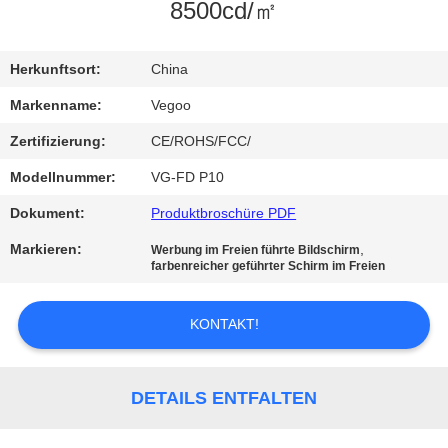
8500cd/㎡
QUALITÄTSKONTROLLE
Herkunftsort:
China
KONTAKT
Markenname:
Vegoo
MIT
Zertifizierung:
CE/ROHS/FCC/
UNS
Modellnummer:
VG-FD P10
Dokument:
Produktbroschüre PDF
NEUIGKEITEN
Markieren:
,
Werbung im Freien führte Bildschirm
farbenreicher geführter Schirm im Freien
BITTE
UM
KONTAKT!
EIN
ANGEBOT
DETAILS ENTFALTEN