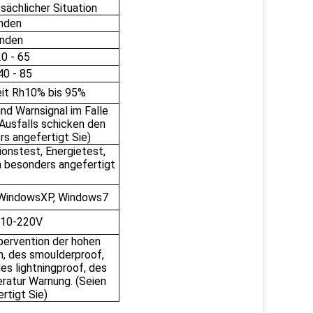
tsächlicher Situation
nden
unden
20 - 65
40 - 85
it Rh10% bis 95%
nd Warnsignal im Falle
 Ausfalls schicken den
rs angefertigt Sie)
onstest, Energietest,
 besonders angefertigt
 WindowsXP, Windows7
110-220V
pervention der hohen
n, des smoulderproof,
des lightningproof, des
atur Warnung. (Seien
rtigt Sie)