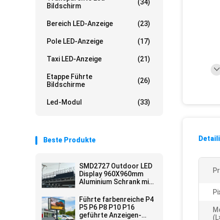
(34)
Bildschirm
Bereich LED-Anzeige
(23)
Pole LED-Anzeige
(17)
Taxi LED-Anzeige
(21)
Etappe Führte
(26)
Bildschirme
Led-Modul
(33)
Detail
Beste Produkte
SMD2727 Outdoor LED
P
Display 960X960mm
Aluminium Schrank mit
6500CD/m2 Helligkeit
Pi
Führte farbenreiche P4
P5 P6 P8 P10 P16
M
geführte Anzeigen-
(L