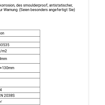
orrosion, des smoulderproof, antistatischer,
ur Warnung. (Seien besonders angefertigt Sie)
ion
D3535
l/m2
8mm
×130mm
4
CN 2038S
/㎡