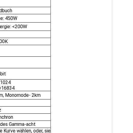
ndbuch
ie: 450W
nergie: <200W
00K
bit
1024
×16834
0m, Monomode- 2km
z
nchron
e des Gamma-acht
 Kurve wählen, oder, sie