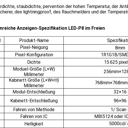
dichte, staubdichte, pervention der hohen Temperatur, der Antik
cherer, des lightningproof, des Rauchmelders und der Temperat
nreiche Anzeigen-Spezifikation LED-P8 im Freien
:
Produkt-Name
Spezifikat
Pixel-Neigung
8mm
Pixel-Konfiguration
1R1G1B/SM
Dichte
15.625 pixe
Moduel-Größe (L×W)
256mm×12
Millimeter
Kabinett-Größe (L×W×H)
768mm×768mm
Millimeter
Modul-Entschließung
32×16
Kabinett-Entschließung
96×96
Fahren von Methode
1/ Scan 
Fahren von IC
MBI5124 oder I
5000cd
Helligkeit