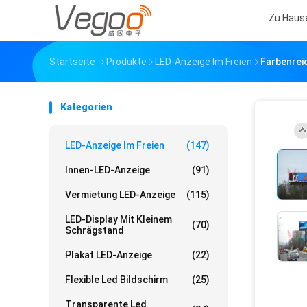
Zu Haus
Startseite
Produkte
LED-Anzeige Im Freien
Farbenrei
Kategorien
LED-Anzeige Im Freien
(147)
Innen-LED-Anzeige
(91)
Vermietung LED-Anzeige
(115)
LED-Display Mit Kleinem
(70)
Schrägstand
Plakat LED-Anzeige
(22)
Flexible Led Bildschirm
(25)
Transparente Led