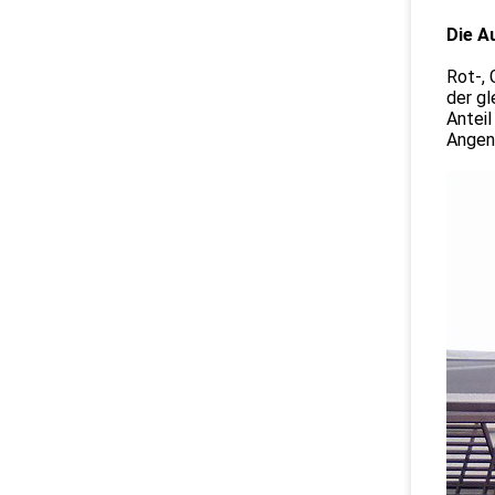
Die A
Rot-, 
der gl
Anteil
Angeno