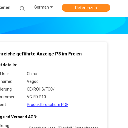
German
keiten
Referenzen
nreiche geführte Anzeige P8 im Freien
tdetails:
ftsort:
China
nname:
Vegoo
zierung:
CE/ROHS/FCC/
lnummer:
VG-FD P10
ent:
Produktbroschüre PDF
g und Versand AGB:
ckung