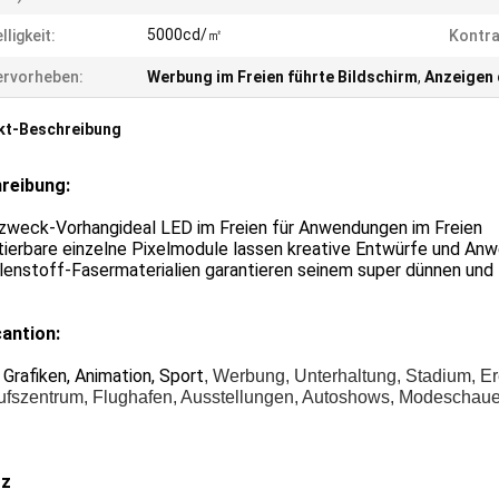
5000cd/㎡
lligkeit:
Kontra
rvorheben:
Werbung im Freien führte Bildschirm
,
Anzeigen 
kt-Beschreibung
reibung:
elzweck-Vorhangideal LED im Freien für Anwendungen im Freien
tierbare einzelne Pixelmodule lassen kreative Entwürfe und An
lenstoff-Fasermaterialien garantieren seinem super dünnen und l
cantion:
 Grafiken, Animation, Sport
, Werbung, Unterhaltung, Stadium, E
ufszentrum, Flughafen, Ausstellungen, Autoshows, Modeschaue
tz