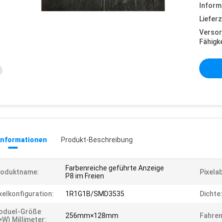
Inform
Lieferz
Versor
Fähigke
informationen
Produkt-Beschreibung
Farbenreiche geführte Anzeige
roduktname:
Pixela
P8 im Freien
xelkonfiguration:
1R1G1B/SMD3535
Dichte
oduel-Größe
256mm×128mm
Fahren
×W) Millimeter: