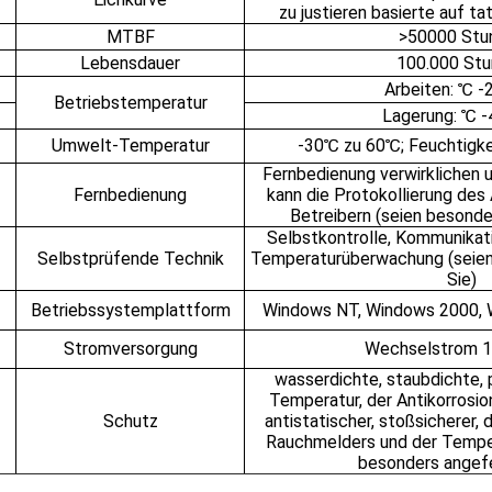
zu justieren basierte auf ta
MTBF
>50000 Stu
Lebensdauer
100.000 St
Arbeiten: ℃ -
Betriebstemperatur
Lagerung: ℃ -
Umwelt-Temperatur
-30℃ zu 60℃; Feuchtigke
Fernbedienung verwirklichen u
Fernbedienung
kann die Protokollierung des
Betreibern (seien besonde
Selbstkontrolle, Kommunikati
Selbstprüfende Technik
Temperaturüberwachung (seien
Sie)
Betriebssystemplattform
Windows NT, Windows 2000,
Stromversorgung
Wechselstrom 
wasserdichte, staubdichte, 
Temperatur, der Antikorrosio
Schutz
antistatischer, stoßsicherer, 
Rauchmelders und der Temper
besonders angefe