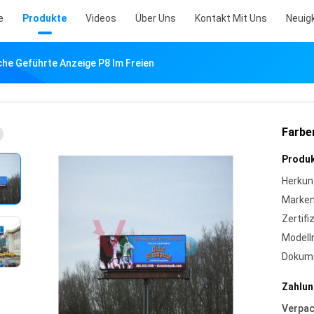
e
Produkte
Videos
Über Uns
Kontakt Mit Uns
Neuig
che Geführte Anzeige P8 Im Freien
Farbe
Produk
Herkun
Marke
Zertifi
Model
Dokum
Zahlun
Verpa