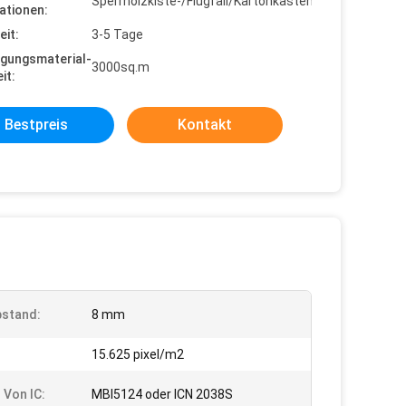
Sperrholzkiste-/Flugfall/Kartonkasten
ationen:
eit:
3-5 Tage
gungsmaterial-
3000sq.m
it:
Bestpreis
Kontakt
bstand:
8 mm
:
15.625 pixel/m2
 Von IC:
MBI5124 oder ICN 2038S