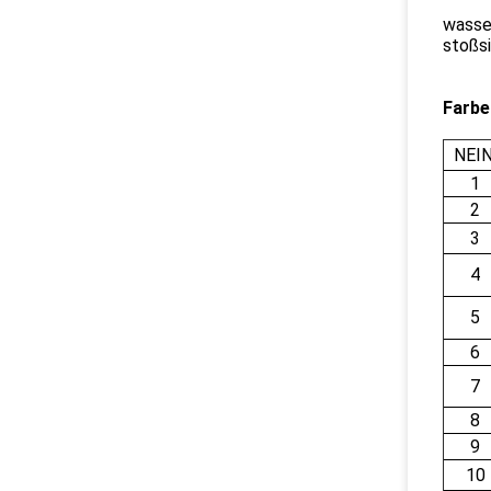
wasser
stoßsi
Farbe
NEIN
1
2
3
4
5
6
7
8
9
10