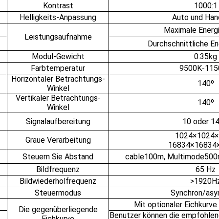
Kontrast
1000:1
Helligkeits-Anpassung
Auto und Ha
Maximale Energ
Leistungsaufnahme
Durchschnittliche E
Modul-Gewicht
0.35kg
Farbtemperatur
9500K-115
Horizontaler Betrachtungs-
140º
Winkel
Vertikaler Betrachtungs-
140º
Winkel
Signalaufbereitung
10 oder 14
1024×1024×
Graue Verarbeitung
16834×16834
Steuern Sie Abstand
cable100m, Multimode50
Bildfrequenz
65 Hz
Bildwiederholfrequenz
>1920H
Steuermodus
Synchron/asy
Mit optionaler Eichkurv
Die gegenüberliegende
Benutzer können die empfohlene
Eichkurve