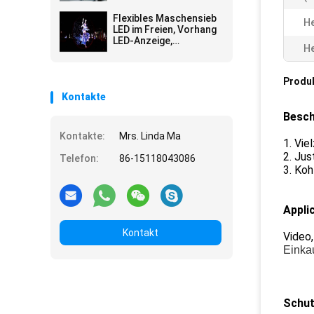
Werbung Wateproof im
Freien Schirm-
Flexibles Maschensieb
He
Stadiums-Schirm-
LED im Freien, Vorhang
Wand
LED-Anzeige,
He
Vorhangvideowand
IP66, P31.25
Leichtgewichtler,
Produ
Applicated
Kontakte
Besch
Kontakte:
Mrs. Linda Ma
1. Vi
2. Jus
Telefon:
86-15118043086
3. Koh
Appli
Kontakt
Video,
Einka
Schu