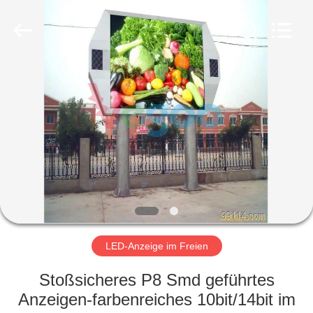
Shenzhen
Weigu
Electronic
Technology
Co.,
Ltd..
All
Rights
ZU
Reserved.
HAUSE
PRODUKTE
VIDEOS
ÜBER
UNS
LED-Anzeige im Freien
Stoßsicheres P8 Smd geführtes
WERKSBESICHTIGUNG
Anzeigen-farbenreiches 10bit/14bit im