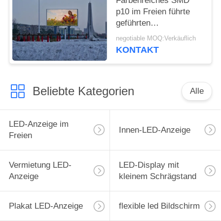
Farbenreiches SMD
p10 im Freien führte
geführten
Großbildschirm des
negotiable MOQ:Verkäuflich
Bildschirms Preise für
KONTAKT
die Werbung des
Bildschirms
Beliebte Kategorien
Alle
LED-Anzeige im
Innen-LED-Anzeige
Freien
Vermietung LED-
LED-Display mit
Anzeige
kleinem Schrägstand
Plakat LED-Anzeige
flexible led Bildschirm