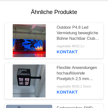
SITEMAP
Ähnliche Produkte
PRIVACY
POLICY
Outdoor P4.8 Led
Vermietung bewegliche
Bühne Nachtbar Club
für Unterhaltung
negotiable MOQ:1㎡
KONTAKT
Flexible Anwendungen
hochauflösende
Pixelpitch 2,5 mm
LED-Würfelbildschirm
negotiable MOQ:2 Stück
für
KONTAKT
Unterhaltungsstätten