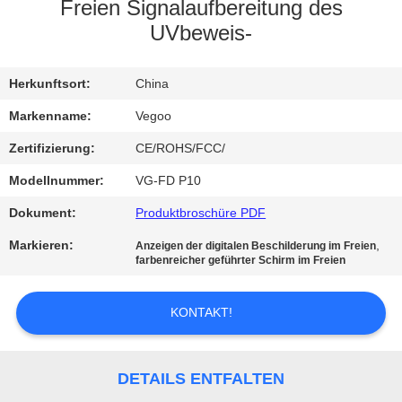
Freien Signalaufbereitung des
QUALITÄTSKONTROLLE
UVbeweis-
KONTAKT
Herkunftsort:
China
MIT
Markenname:
Vegoo
UNS
Zertifizierung:
CE/ROHS/FCC/
Modellnummer:
VG-FD P10
NEUIGKEITEN
Dokument:
Produktbroschüre PDF
Markieren:
,
Anzeigen der digitalen Beschilderung im Freien
BITTE
farbenreicher geführter Schirm im Freien
UM
KONTAKT!
EIN
ANGEBOT
DETAILS ENTFALTEN