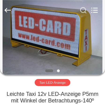
Shenzhen
Weigu
Electronic
Technology
Co.,
Ltd..
All
Rights
ZU
Reserved.
HAUSE
PRODUKTE
VIDEOS
ÜBER
UNS
Taxi LED-Anzeige
Leichte Taxi 12v LED-Anzeige P5mm
WERKSBESICHTIGUNG
mit Winkel der Betrachtungs-140º