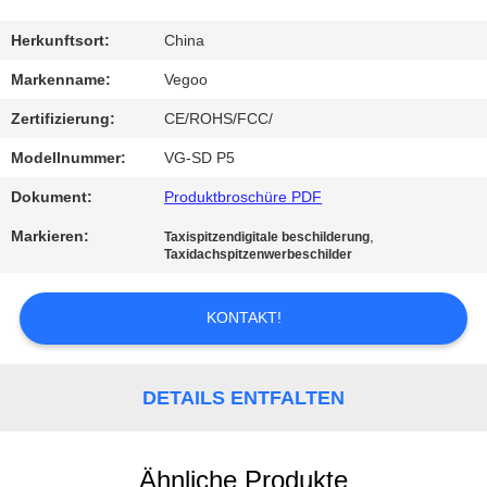
QUALITÄTSKONTROLLE
Herkunftsort:
China
Markenname:
Vegoo
KONTAKT
Zertifizierung:
CE/ROHS/FCC/
MIT
Modellnummer:
VG-SD P5
UNS
Dokument:
Produktbroschüre PDF
Markieren:
,
Taxispitzendigitale beschilderung
NEUIGKEITEN
Taxidachspitzenwerbeschilder
BITTE
KONTAKT!
UM
EIN
DETAILS ENTFALTEN
ANGEBOT
Ähnliche Produkte