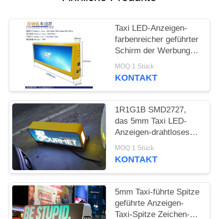
SITEMAP
Taxi LED-Anzeigen-
PRIVACY
farbenreicher geführter
POLICY
Schirm der Werbungs-
P5 SMD im Freien
MOQ:1 Stück
KONTAKT
1R1G1B SMD2727,
das 5mm Taxi LED-
Anzeigen-drahtloses
Taxi-Spitzen-Zeichen
MOQ:1 Stück
annonciert
KONTAKT
5mm Taxi-führte Spitze
geführte Anzeigen-
Taxi-Spitze Zeichen-