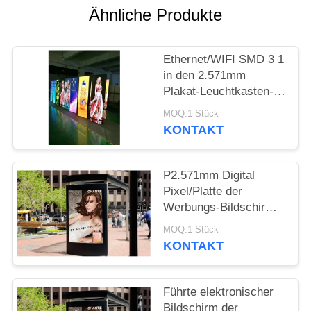
SITEMAP
Ähnliche Produkte
PRIVACY
Ethernet/WIFI SMD 3 1
POLICY
in den 2.571mm
Plakat-Leuchtkasten-
Anzeigen 1200cd/㎡
MOQ:1 Stück
KONTAKT
P2.571mm Digital
Pixel/Platte der
Werbungs-Bildschirm-
169344
MOQ:1 Stück
KONTAKT
Führte elektronischer
Bildschirm der