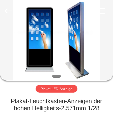
Shenzhen
Weigu
Electronic
Technology
Co.,
Ltd..
All
Rights
ZU
Reserved.
HAUSE
PRODUKTE
VIDEOS
ÜBER
UNS
Plakat LED-Anzeige
Plakat-Leuchtkasten-Anzeigen der
WERKSBESICHTIGUNG
hohen Helligkeits-2.571mm 1/28