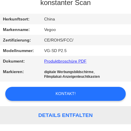
konstanter Scan
QUALITÄTSKONTROLLE
Herkunftsort:
China
KONTAKT
Markenname:
Vegoo
MIT
Zertifizierung:
CE/ROHS/FCC/
UNS
Modellnummer:
VG-SD P2.5
Dokument:
Produktbroschüre PDF
NEUIGKEITEN
Markieren:
,
digitale Werbungsbildschirme
Filmplakat-Anzeigenleuchtkasten
BITTE
UM
KONTAKT!
EIN
ANGEBOT
DETAILS ENTFALTEN